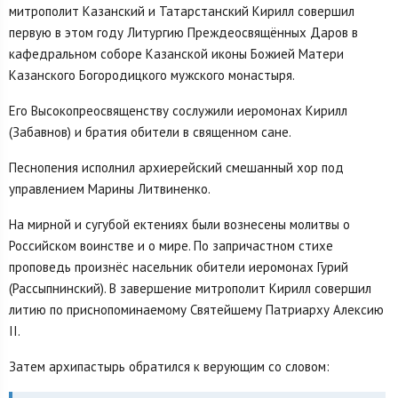
митрополит Казанский и Татарстанский Кирилл совершил
первую в этом году Литургию Преждеосвящённых Даров в
кафедральном соборе Казанской иконы Божией Матери
Казанского Богородицкого мужского монастыря.
Его Высокопреосвященству сослужили иеромонах Кирилл
(Забавнов) и братия обители в священном сане.
Песнопения исполнил архиерейский смешанный хор под
управлением Марины Литвиненко.
На мирной и сугубой ектениях были вознесены молитвы о
Российском воинстве и о мире. По запричастном стихе
проповедь произнёс насельник обители иеромонах Гурий
(Рассыпнинский). В завершение митрополит Кирилл совершил
литию по приснопоминаемому Святейшему Патриарху Алексию
II.
Затем архипастырь обратился к верующим со словом: