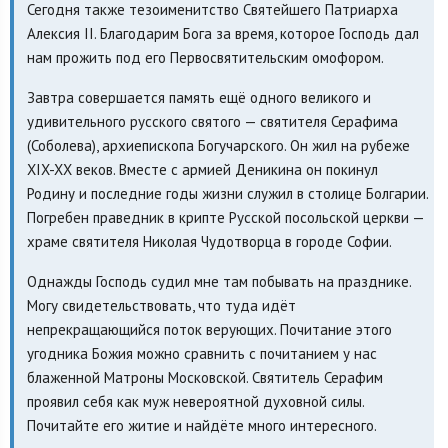
Сегодня также тезоименитство Святейшего Патриарха
Алексия II. Благодарим Бога за время, которое Господь дал
нам прожить под его Первосвятительским омофором.
Завтра совершается память ещё одного великого и
удивительного русского святого — святителя Серафима
(Соболева), архиепископа Богучарского. Он жил на рубеже
XIX-XX веков. Вместе с армией Деникина он покинул
Родину и последние годы жизни служил в столице Болгарии.
Погребен праведник в крипте Русской посольской церкви —
храме святителя Николая Чудотворца в городе Софии.
Однажды Господь судил мне там побывать на празднике.
Могу свидетельствовать, что туда идёт
непрекращающийся поток верующих. Почитание этого
угодника Божия можно сравнить с почитанием у нас
блаженной Матроны Московской. Святитель Серафим
проявил себя как муж невероятной духовной силы.
Почитайте его житие и найдёте много интересного.