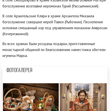
В селе Смолдеярово в храме Казанской иконы Божией Матери
богослужение возглавил иеромонах Гурий (Рассыпнинский).
В селе Арангельские Кляри в храме Архангела Михаила
богослужение совершил иерей Павел (Рыбочкин). Песнопения
исполнил смешанный хор под управлением монахини Амвросии
(Кочережкиной).
Во всех храмах были розданы подарки, приготовленные
монастыркой общиной по благословению наместника обители
игумена Марка.
ФОТОГАЛЕРЕЯ