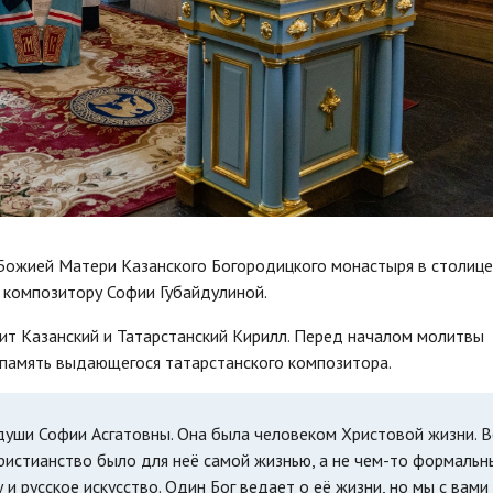
 Божией Матери Казанского Богородицкого монастыря в столице
 композитору Софии Губайдулиной.
ит Казанский и Татарстанский Кирилл. Перед началом молитвы
 память выдающегося татарстанского композитора.
уши Софии Асгатовны. Она была человеком Христовой жизни. В
христианство было для неё самой жизнью, а не чем-то формальн
и русское искусство. Один Бог ведает о её жизни, но мы с вами