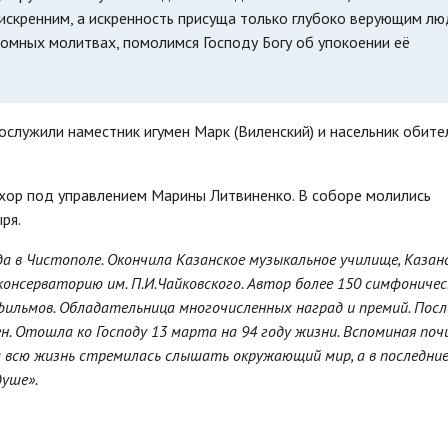
искренним, а искренность присуща только глубоко верующим лю
омных молитвах, помолимся Господу Богу об упокоении её
служили наместник игумен Марк (Виленский) и насельник обите
хор под управлением Марины Литвиненко. В соборе молились
ря.
да в Чистополе. Окончила Казанское музыкальное училище, Казан
онсерваторию им. П.И.Чайковского. Автор более 150 симфоничес
фильмов. Обладательница многочисленных наград и премий. Посл
н. Отошла ко Господу 13 марта на 94 году жизни. Вспоминая по
 всю жизнь стремилась слышать окружающий мир, а в последние
душе».