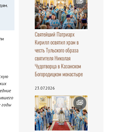
дям.
Святейший Патриарх
ли
Кирилл освятил храм в
честь Тульского образа
святителя Николая
Чудотворца в Казанском
Богородицком монастыре
скую
ких
23.07.2026
едние
чившего
 годы