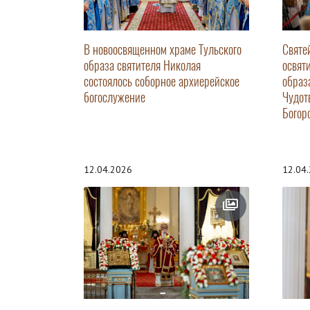
В новоосвященном храме Тульского
Святе
образа святителя Николая
освят
состоялось соборное архиерейское
образ
богослужение
Чудот
Богор
12.04.2026
12.04