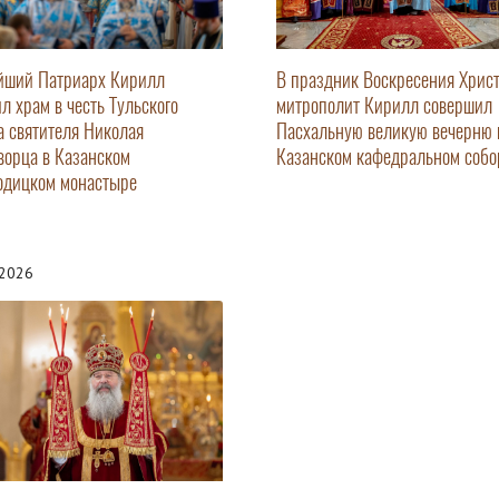
йший Патриарх Кирилл
В праздник Воскресения Хрис
ил храм в честь Тульского
митрополит Кирилл совершил
а святителя Николая
Пасхальную великую вечерню 
ворца в Казанском
Казанском кафедральном собо
одицком монастыре
.2026