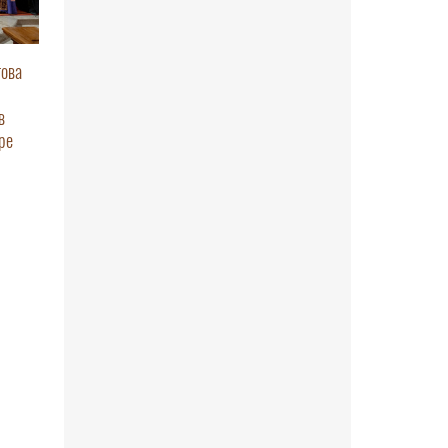
това
в
ре