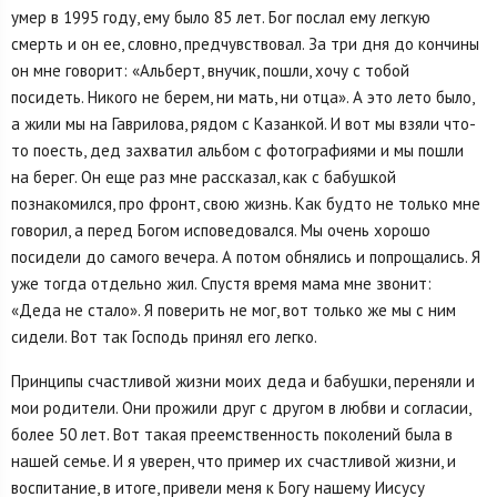
умер в 1995 году, ему было 85 лет. Бог послал ему легкую
смерть и он ее, словно, предчувствовал. За три дня до кончины
он мне говорит: «Альберт, внучик, пошли, хочу с тобой
посидеть. Никого не берем, ни мать, ни отца». А это лето было,
а жили мы на Гаврилова, рядом с Казанкой. И вот мы взяли что-
то поесть, дед захватил альбом с фотографиями и мы пошли
на берег. Он еще раз мне рассказал, как с бабушкой
познакомился, про фронт, свою жизнь. Как будто не только мне
говорил, а перед Богом исповедовался. Мы очень хорошо
посидели до самого вечера. А потом обнялись и попрощались. Я
уже тогда отдельно жил. Спустя время мама мне звонит:
«Деда не стало». Я поверить не мог, вот только же мы с ним
сидели. Вот так Господь принял его легко.
Принципы счастливой жизни моих деда и бабушки, переняли и
мои родители. Они прожили друг с другом в любви и согласии,
более 50 лет. Вот такая преемственность поколений была в
нашей семье. И я уверен, что пример их счастливой жизни, и
воспитание, в итоге, привели меня к Богу нашему Иисусу