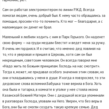
Сам он работал электромонтером по линии РЖД. Всегда
помогал людям, очень добрый был. К нему часто обращались за
помощью, просили что-то починить. Кто мог — благодарил, а с
малоимущих он денег не брал.
Маленький я любили ходить с ним в Парк Горького. Он наденет
свою форму — на груди медали блестят и ведет меня за ручку.
Я очень им гордился. И я считаю, что именно дед повлиял на
то, что я уверовал и пришел в Церковь, хотя сам он был
некрещеным, советским человеком. Он всегда говорил мне
«Надо жить по Божьим принципам. Господь на нас смотрит».
Тогда я, может, не придавал особого значения этим словам, но
они откладывались у меня в душе. И когда я повзрослел, то эти
дедовские слова вспомнил.Бабушка тоже верила в Бога. Хоть
она была и татарка, в комнате в уголке у нее стояла икона
Казанской Божией Матери. Они с дедушкой всегда упоминали
в разговорах Господа, уповали на Него. Уверен, что без веры в
Бога, они бы не смогли создать такую крепкую семью. Дед