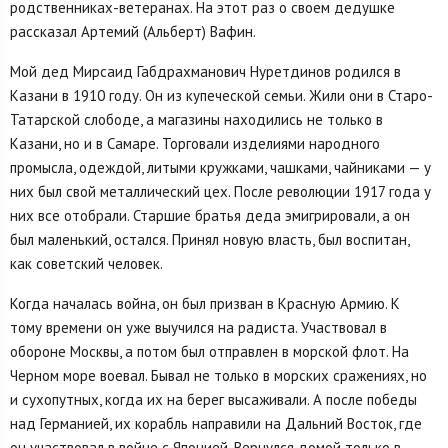
родственниках-ветеранах. На этот раз о своем дедушке
рассказал Артемий (Альберт) Вафин.
Мой дед Мирсаид Габдрахманович Нуретдинов родился в
Казани в 1910 году. Он из купеческой семьи. Жили они в Старо-
Татарской слободе, а магазины находились не только в
Казани, но и в Самаре. Торговали изделиями народного
промысла, одеждой, литыми кружками, чашками, чайниками — у
них был свой металлический цех. После революции 1917 года у
них все отобрали. Старшие братья деда эмигрировали, а он
был маленький, остался. Принял новую власть, был воспитан,
как советский человек.
Когда началась война, он был призван в Красную Армию. К
тому времени он уже выучился на радиста. Участвовал в
обороне Москвы, а потом был отправлен в морской флот. На
Черном море воевал. Бывал не только в морских сражениях, но
и сухопутных, когда их на берег высаживали. А после победы
над Германией, их корабль направили на Дальний Восток, где
он участвовал в войне с Японией. Вернулся домой только в