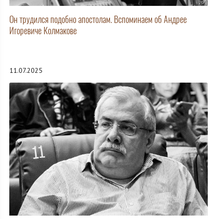
Он трудился подобно апостолам. Вспоминаем об Андрее
Игоревиче Колмакове
11.07.2025