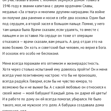
1946 году в звании капитана с двумя орденами Славы,
медалью «За отвагу» и многими другими наградами. На войне
он получил два ранения и носил в себе два осколка. Один был
под сердцем, а второй засел в большом пальце. Помню, у него
там шишка была. Врачи сказали, если удалять, то вместе с
пальцем и он оставил. На сердце он тоже от операции
отказался — врачи сказали, вам решать. А дед отдал это на
волю Божию. Он хоть и советский был человек, но верил в Бога.
И осколок его особо не беспокоил.
Меня всегда поражали его оптимизм и жизнерадостность.
Хотя через столько испытаний ему довелось пройти! Он и меня
всегда учил позитивному настрою: что бы не произошло,
всегда радуйся. Говорил, если бы не чувство юмора, то
возможно бы и не выжил бы. А с какой любовью он относился к
своей жене — моей бабушке! Каждый день он дарил ей цветы!
И в работе по дому он ей всегда помогал, убирался. Не было
такого, мол, не мужское это дело. А бабушка создавала дома
гармонию, уют.