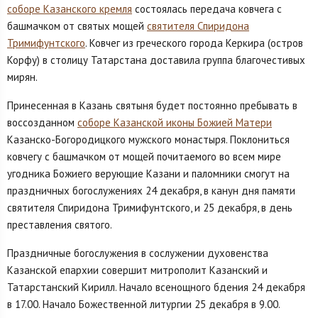
соборе Казанского кремля
состоялась передача ковчега с
башмачком от святых мощей
святителя Спиридона
Тримифунтского
. Ковчег из греческого города Керкира (остров
Корфу) в столицу Татарстана доставила группа благочестивых
мирян.
Принесенная в Казань святыня будет постоянно пребывать в
воссозданном
соборе Казанской иконы Божией Матери
Казанско-Богородицкого мужского монастыря. Поклониться
ковчегу с башмачком от мощей почитаемого во всем мире
угодника Божиего верующие Казани и паломники смогут на
праздничных богослужениях 24 декабря, в канун дня памяти
святителя Спиридона Тримифунтского, и 25 декабря, в день
преставления святого.
Праздничные богослужения в сослужении духовенства
Казанской епархии совершит митрополит Казанский и
Татарстанский Кирилл. Начало всенощного бдения 24 декабря
в 17.00. Начало Божественной литургии 25 декабря в 9.00.