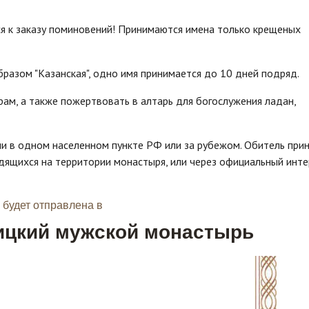
я к заказу по­ми­новений! Принимаются име­на только крещеных
азом "Казанская", одно имя принимается до 10 дней подряд.
рам, а также пожертвовать в алтарь для богослужения ладан,
 в одном населенном пункте РФ или за рубежом. Обитель при
дящихся на территории монастыря, или через официальный инте