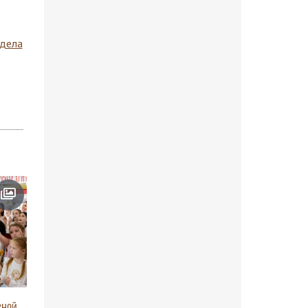
здела
сной