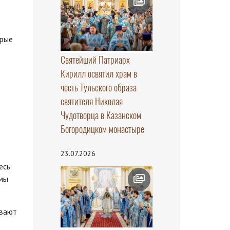
орые
Святейший Патриарх
Кирилл освятил храм в
честь Тульского образа
святителя Николая
Чудотворца в Казанском
Богородицком монастыре
23.07.2026
есь
 мы
ывают