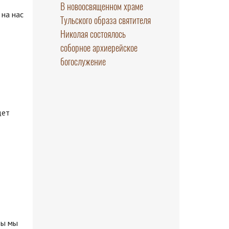
В новоосвященном храме
 на нас
Тульского образа святителя
Николая состоялось
соборное архиерейское
богослужение
дет
бы мы