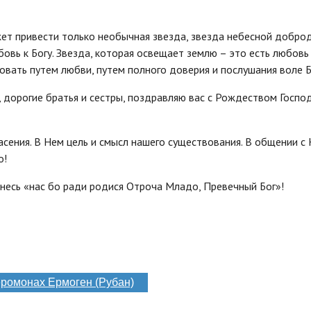
ет привести только необычная звезда, звезда небесной доброд
бовь к Богу. Звезда, которая освещает землю – это есть любовь
довать путем любви, путем полного доверия и послушания воле 
дорогие братья и сестры, поздравляю вас с Рождеством Госпо
сения. В Нем цель и смысл нашего существования. В общении с
о!
Днесь «нас бо ради родися Отроча Младо, Превечный Бог»!
ромонах Ермоген (Рубан)