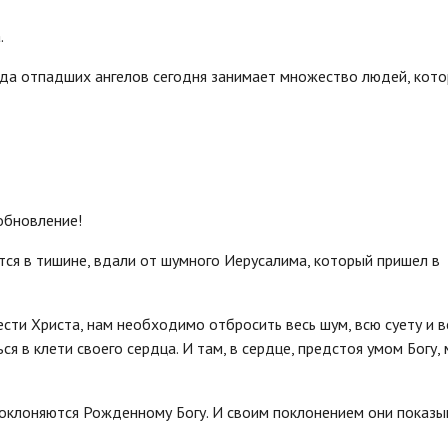
.
огда отпадших ангелов сегодня занимает множество людей, кот
обновление!
ся в тишине, вдали от шумного Иерусалима, который пришел в
ести Христа, нам необходимо отбросить весь шум, всю суету и в
ся в клети своего сердца. И там, в сердце, предстоя умом Богу,
поклоняются Рожденному Богу. И своим поклонением они показ