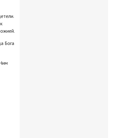
етели.
 к
Божией.
да Бога
 Ним