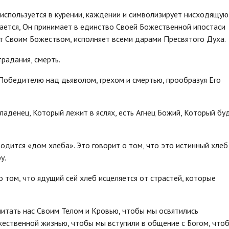
 используется в курении, каждении и символизирует нисходящую
ается, Он принимает в единство Своей Божественной ипостаси
т Своим Божеством, исполняет всеми дарами Пресвятого Духа.
традания, смерть.
 Победителю над дьяволом, грехом и смертью, прообразуя Его
ладенец, Который лежит в яслях, есть Агнец Божий, Который бу
дится «дом хлеба». Это говорит о том, что это истинный хлеб
у.
о том, что ядущий сей хлеб исцеляется от страстей, которые
питать нас Своим Телом и Кровью, чтобы мы освятились
жественной жизнью, чтобы мы вступили в общение с Богом, что