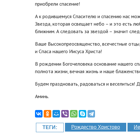
приобрели спасение!
А к родившемуся Спасителю и спасению нас мож
Звезда, которая освещает небо – и это есть лю
ближним. А следовать за звездой – значит сле
Ваше Высокопреосвященство, всечестные отцы, 
и Спаса нашего Иисуса Христа!
В рождении Богочеловека основание нашего спа
полнота жизни, вечная жизнь и наше блаженств
Будем праздновать, радоваться и веселиться! 
Аминь.
Рождество Христово
Ие
ТЕГИ: