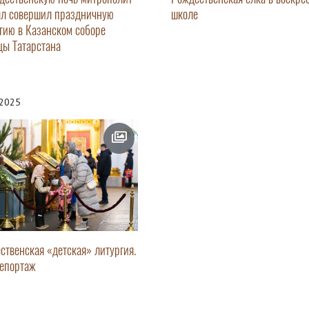
л совершил праздничную
школе
гию в Казанском соборе
цы Татарстана
.2025
ственская «детская» литургия.
епортаж