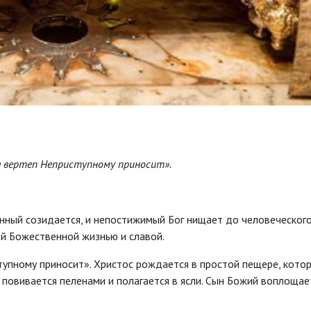
я вертеп Неприступному приносит».
нный созидается, и непостижимый Бог нищает до человеческог
ей Божественной жизнью и славой.
тупному приносит». Христос рождается в простой пещере, кото
 повивается пеленами и полагается в ясли. Сын Божий воплощае