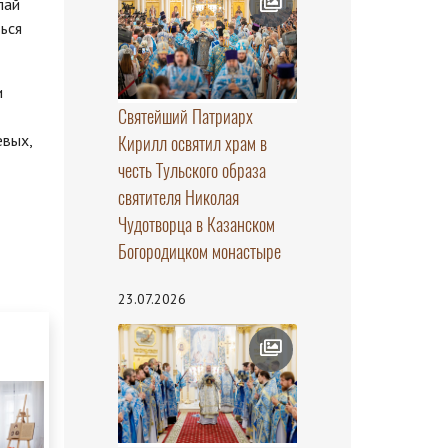
лай
ься
и
Святейший Патриарх
евых,
Кирилл освятил храм в
честь Тульского образа
святителя Николая
Чудотворца в Казанском
Богородицком монастыре
23.07.2026