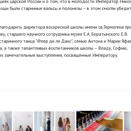
ициях царской России и о том, что в молодости Император Нико
роши были старинные вальсы и полонезы – в этом смогли убедит
лагодарить директора воскресной школы имени св.Гермогена пр
, старшего научного сотрудника музея Е.А. Боратынского Е.В.
старинного танца "Флер де ля Данс", семью Антона и Марии Яфа
, а также талантливых воспитанников школы – Владу, Софию,
их замечательные выступления, посвящённые Императору.