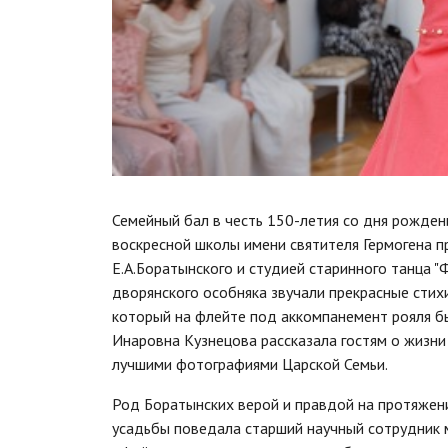
Семейный бал в честь 150-летия со дня рожден
воскресной школы имени святителя Гермогена 
Е.А.Боратынского и студией старинного танца "
дворянского особняка звучали прекрасные стихи
который на флейте под аккомпанемент рояля б
Инаровна Кузнецова рассказала гостям о жизни
лучшими фотографиями Царской Семьи.
Род Боратынских верой и правдой на протяжен
усадьбы поведала старший научный сотрудник м