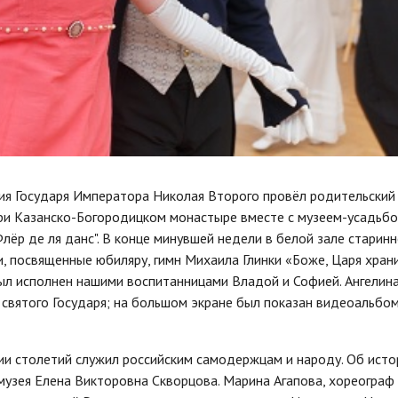
ия Государя Императора Николая Второго провёл родительский
при Казанско-Богородицком монастыре вместе с музеем-усадьб
Флёр де ля данс". В конце минувшей недели в белой зале старин
, посвященные юбиляру, гимн Михаила Глинки «Боже, Царя храни
ыл исполнен нашими воспитанницами Владой и Софией. Ангелин
 святого Государя; на большом экране был показан видеоальбом
ии столетий служил российским самодержцам и народу. Об исто
узея Елена Викторовна Скворцова. Марина Агапова, хореограф