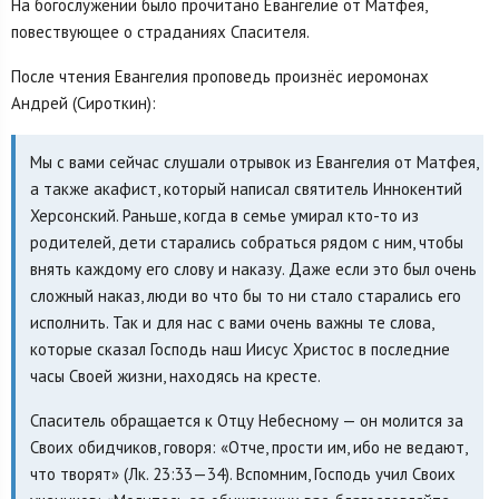
На богослужении было прочитано Евангелие от Матфея,
повествующее о страданиях Спасителя.
После чтения Евангелия проповедь произнёс иеромонах
Андрей (Сироткин):
Мы с вами сейчас слушали отрывок из Евангелия от Матфея,
а также акафист, который написал святитель Иннокентий
Херсонский. Раньше, когда в семье умирал кто-то из
родителей, дети старались собраться рядом с ним, чтобы
внять каждому его слову и наказу. Даже если это был очень
сложный наказ, люди во что бы то ни стало старались его
исполнить. Так и для нас с вами очень важны те слова,
которые сказал Господь наш Иисус Христос в последние
часы Своей жизни, находясь на кресте.
Спаситель обращается к Отцу Небесному — он молится за
Своих обидчиков, говоря: «Отче, прости им, ибо не ведают,
что творят» (Лк. 23:33—34). Вспомним, Господь учил Своих