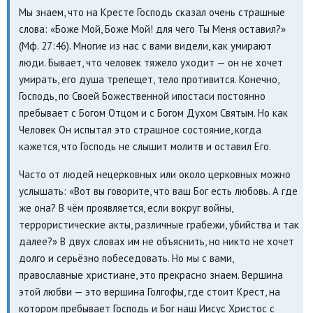
Мы знаем, что на Кресте Господь сказал очень страшные
слова: «Боже Мой, Боже Мой! для чего Ты Меня оставил?»
(Мф. 27:46). Многие из нас с вами видели, как умирают
люди. Бывает, что человек тяжело уходит — он не хочет
умирать, его душа трепещет, тело противится. Конечно,
Господь, по Своей Божественной ипостаси постоянно
пребывает с Богом Отцом и с Богом Духом Святым. Но как
Человек Он испытал это страшное состояние, когда
кажется, что Господь не слышит молитв и оставил Его.
Часто от людей нецерковных или около церковных можно
услышать: «Вот вы говорите, что ваш Бог есть любовь. А где
же она? В чём проявляется, если вокруг войны,
террористические акты, различные грабежи, убийства и так
далее?» В двух словах им не объяснить, но никто не хочет
долго и серьёзно побеседовать. Но мы с вами,
православные христиане, это прекрасно знаем. Вершина
этой любви — это вершина Голгофы, где стоит Крест, на
котором пребывает Господь и Бог наш Иисус Христос с