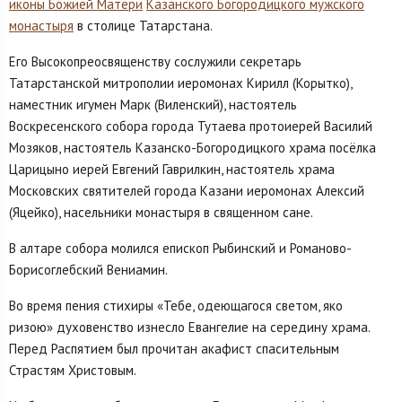
иконы Божией Матери
Казанского Богородицкого мужского
монастыря
в столице Татарстана.
Его Высокопреосвященству сослужили секретарь
Татарстанской митрополии иеромонах Кирилл (Корытко),
наместник игумен Марк (Виленский), настоятель
Воскресенского собора города Тутаева протоиерей Василий
Мозяков, настоятель Казанско-Богородицкого храма посёлка
Царицыно иерей Евгений Гаврилкин, настоятель храма
Московских святителей города Казани иеромонах Алексий
(Яцейко), насельники монастыря в священном сане.
В алтаре собора молился епископ Рыбинский и Романово-
Борисоглебский Вениамин.
Во время пения стихиры «Тебе, одеющагося светом, яко
ризою» духовенство изнесло Евангелие на середину храма.
Перед Распятием был прочитан акафист спасительным
Страстям Христовым.