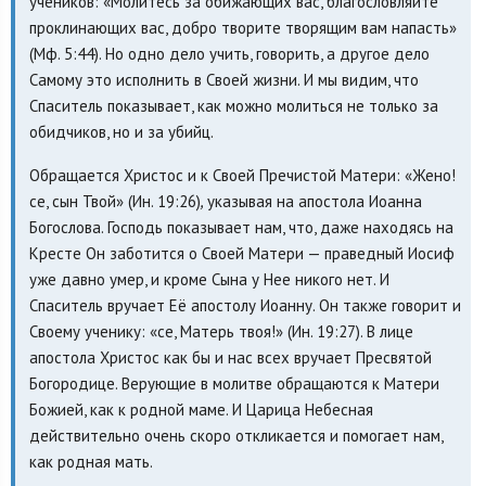
учеников: «Молитесь за обижающих вас, благословляйте
проклинающих вас, добро творите творящим вам напасть»
(Мф. 5:44). Но одно дело учить, говорить, а другое дело
Самому это исполнить в Своей жизни. И мы видим, что
Спаситель показывает, как можно молиться не только за
обидчиков, но и за убийц.
Обращается Христос и к Своей Пречистой Матери: «Жено!
се, сын Твой» (Ин. 19:26)
,
указывая на апостола Иоанна
Богослова. Господь показывает нам, что, даже находясь на
Кресте Он заботится о Своей Матери — праведный Иосиф
уже давно умер, и кроме Сына у Нее никого нет. И
Спаситель вручает Её апостолу Иоанну. Он также говорит и
Своему ученику: «се, Матерь твоя!» (Ин. 19:27). В лице
апостола Христос как бы и нас всех вручает Пресвятой
Богородице. Верующие в молитве обращаются к Матери
Божией, как к родной маме. И Царица Небесная
действительно очень скоро откликается и помогает нам,
как родная мать.