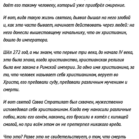
даёт его такому человеку, который уже приобрёл смирение.
И вот, видя такую жизнь святого, дьявол дышал на него злобой
и, как это часто бывает, начинает действовать через людей: на
него донесли вышестоящему начальнику, что он христианин,
дошло до императора.
Шёл 272 год, а мы знаем, что первые три века, до начала IV века,
это была эпоха, когда христианство, христианская религия
была вне закона в Римской империи. За одно имя христианина, за
то, что человек называет себя христианином, верует во
Христа, его предавали суду, предавали различным мучениям и
смерти.
И вот святой Савва Стратилат был схвачен, мужественно
исповедовал себя христианином. Когда ему наносили различные
побои, жгли его огнём, наконец, его бросили в котёл с кипящей
смолой, но при всём этом он не претерпел никакого вреда.
Что это? Разве это не свидетельствует, о том, что смерть