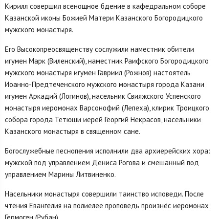
Кирилл совершил всенощное бдение в кафедральном соборе
Казанской иконы Божией Матери Казанского Богородицкого
мужского монастыря.
Его Высокопреосвященству сослужили наместник обители
игумен Марк (Виленский), наместник Раифского Богородицкого
мужского монастыря игумен Гавриил (Рожнов) настоятель
Иоанно-Предтеченского мужского монастыря города Казани
игумен Аркадий (Логинов), насельник Свияжского Успенского
монастыря иеромонах Варсонофий (Лепеха), клирик Троицкого
собора города Тетюши иерей Георгий Некрасов, насельники
Казанского монастыря в священном сане.
Богослужебные песнопения исполнили два архиерейских хора:
мужской под управлением Дениса Рогова и смешанный под
управлением Марины Литвиненко.
Насельники монастыря совершили таинство исповеди. После
чтения Евангелия на полиелее проповедь произнёс иеромонах
Гермоген (Рубан).