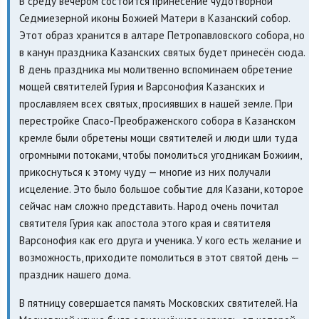
В среду вечером состоится принесение чудотворной
Седмиезерной иконы Божией Матери в Казанский собор.
Этот образ хранится в алтаре Петропавловского собора, но
в канун праздника Казанских святых будет принесён сюда.
В день праздника мы молитвенно вспоминаем обретение
мощей святителей Гурия и Варсонофия Казанских и
прославляем всех святых, просиявших в нашей земле. При
перестройке Спасо-Преображенского собора в Казанском
кремле были обретены мощи святителей и люди шли туда
огромными потоками, чтобы помолиться угодникам Божиим,
прикоснуться к этому чуду — многие из них получали
исцеление. Это было большое событие для Казани, которое
сейчас нам сложно представить. Народ очень почитал
святителя Гурия как апостола этого края и святителя
Варсонофия как его друга и ученика. У кого есть желание и
возможность, приходите помолиться в этот святой день —
праздник нашего дома.
В пятницу совершается память Московских святителей. На