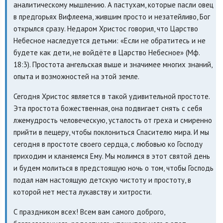
аналитическому мышлению. А пастухам, которые пасли овец
в предгорьях Вифлеема, жившим просто и незатейливо, Бог
открылся сразу. Недаром Христос говорил, что Царство
Небесное наследуется детьми: «Если не обратитесь и не
будете как дети, не войдёте в Царство Небесное» (Мф.
18:3). Простота ангельская выше и значимее многих знаний,
опыта и возможностей на этой земле.
Сегодня Христос является в такой удивительной простоте.
Эта простота божественная, она подвигает снять с себя
лжемудрость человеческую, усталость от греха и смиренно
прийти в пещеру, чтобы поклониться Спасителю мира. И мы
сегодня в простоте своего сердца, с любовью ко Господу
приходим и кланяемся Ему. Мы молимся в этот святой день
и будем молиться в предстоящую ночь о том, чтобы Господь
подал нам настоящую детскую чистоту и простоту, в
которой нет места лукавству и хитрости.
С праздником всех! Всем вам самого доброго,