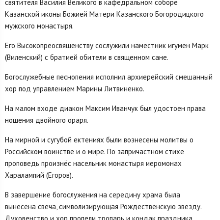
святителя Василия Великого в кафедральном соборе
Казанской иконы Божией Матери Казанского Богородицкого
мужского монастыря.
Его Высокопреосвященству сослужили наместник игумен Марк
(Виленский) с братией обители в священном сане.
Богослужебные песнопения исполнил архиерейский смешанный
хор под управлением Марины Литвиненко.
На малом входе диакон Максим Иванчук был удостоен права
ношения двойного ораря.
На мирной и сугубой ектениях были вознесены молитвы о
Российском воинстве и о мире. По запричастном стихе
проповедь произнёс насельник монастыря иеромонах
Харалампий (Егоров).
В завершение богослужения на середину храма была
вынесена свеча, символизирующая Рождественскую звезду.
Духовенство и хор пропели тропарь и кондак праздника