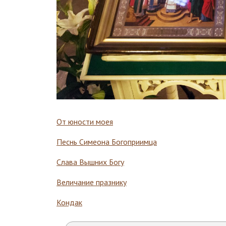
От юности моея
Песнь Симеона Богоприимца
Слава Вышних Богу
Величание празнику
Кондак