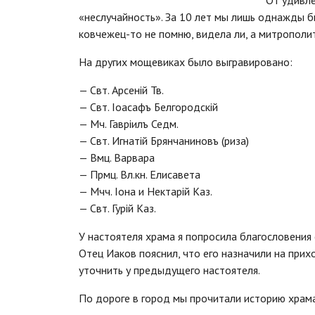
От удивле
«неслучайность». За 10 лет мы лишь однажды был
ковчежец-то не помню, видела ли, а митрополит
На других мощевиках было выгравировано:
— Свт. Арсенiй Тв.
— Свт. Iоасафъ Белгородскiй
— Мч. Гаврiилъ Седм.
— Свт. Игнатiй Брянчаниновъ (риза)
— Вмц. Варвара
— Прмц. Вл.кн. Елисавета
— Мчч. Iона и Нектарiй Каз.
— Свт. Гурiй Каз.
У настоятеля храма я попросила благословения
Отец Иаков пояснил, что его назначили на прих
уточнить у предыдущего настоятеля.
По дороге в город мы прочитали историю храма