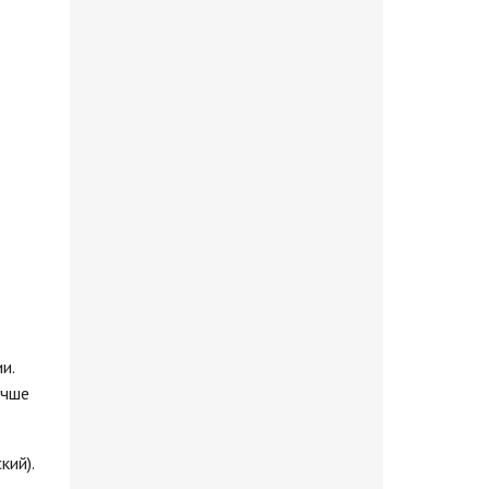
и.
учше
кий).