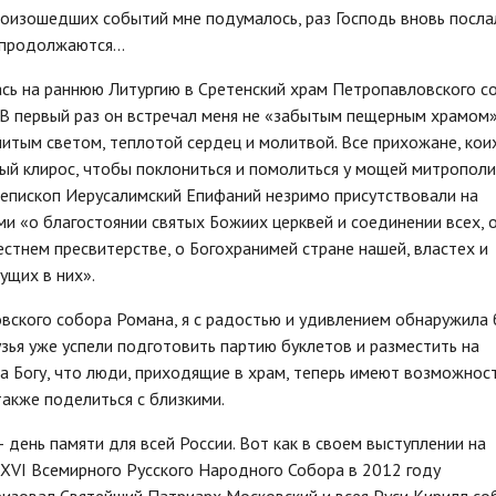
роизошедших событий мне подумалось, раз Господь вновь посла
 продолжаются...
ась на раннюю Литургию в Сретенский храм Петропавловского с
 В первый раз он встречал меня не «забытым пещерным храмом»
итым светом, теплотой сердец и молитвой. Все прихожане, кои
вый клирос, чтобы поклониться и помолиться у мощей митропол
хиепископ Иерусалимский Епифаний незримо присутствовали на
ми «о благостоянии святых Божиих церквей и соединении всех, 
стнем пресвитерстве, о Богохранимей стране нашей, властех и
ущих в них».
вского собора Романа, я с радостью и удивлением обнаружила 
зья уже успели подготовить партию буклетов и разместить на
ва Богу, что люди, приходящие в храм, теперь имеют возможнос
 также поделиться с близкими.
– день памяти для всей России. Вот как в своем выступлении на
XVI Всемирного Русского Народного Собора в 2012 году