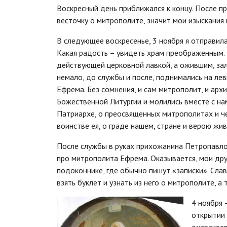
Воскресный день приближался к концу. После п
весточку о митрополите, значит мои изыскания
В следующее воскресенье, 3 ноября я отправил
Какая радость – увидеть храм преображенным.
действующей церковной лавкой, а ожившим, зал
немало, до службы и после, поднимались на ле
Ефрема. Без сомнения, и сам митрополит, и ар
Божественной Литургии и молились вместе с на
Патриархе, о преосвященных митрополитах и че
воинстве ея, о граде нашем, стране и верою жив
После службы в руках прихожанина Петропавло
про митрополита Ефрема. Оказывается, мои дру
подоконнике, где обычно пишут «записки». Сла
взять буклет и узнать из него о митрополите, а
4 ноября 
открытии 