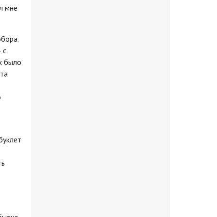
л мне
обора.
 с
х было
ита
о
буклет
ть