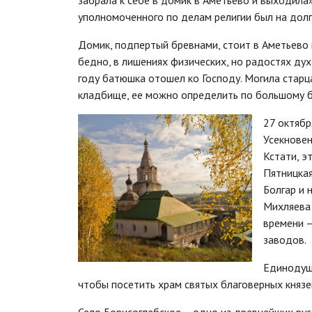
забрала к себе в домик в Аметьево и выходила
уполномоченного по делам религии был на долг
Домик, подпертый бревнами, стоит в Аметьево н
бедно, в лишениях физических, но радостях ду
году батюшка отошел ко Господу. Могила старц
кладбище, ее можно определить по большому б
27 октябр
Усекновен
Кстати, э
Пятницкая 
Болгар и 
Михляева 
времени –
заводов.
Единодушн
чтобы посетить храм святых благоверных князей