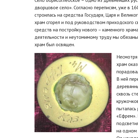
Село Борисоглебское – одно из древнейших русс
дворцовое село». Согласно переписям, уже в 16
строилась на средства Государя, Царя и Велико
храм сгорел и под руководством приходского 
средств на постройку нового – каменного храм
деятельности и неутомимому труду мы обязаны 
храм был освящен.
Несмотря 
храм оказ
порадовал
В ней пер
деревянны
сквозь ст
кружочков
пыталась 
«Ефрем». 
подсветил
на одном