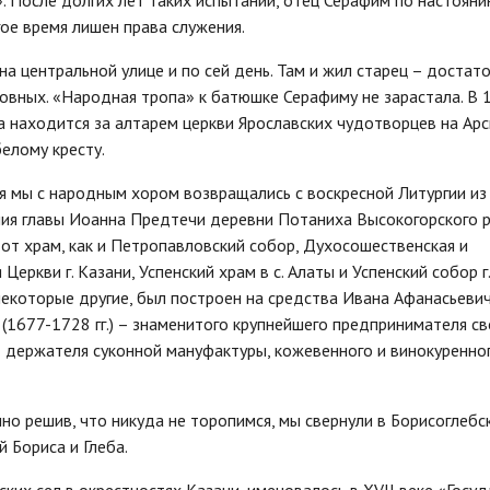
». После долгих лет таких испытаний, отец Серафим по настоян
ое время лишен права служения.
а центральной улице и по сей день. Там и жил старец – достат
ховных. «Народная тропа» к батюшке Серафиму не зарастала. В 
а находится за алтарем церкви Ярославских чудотворцев на Ар
елому кресту.
я мы с народным хором возвращались с воскресной Литургии из
ия главы Иоанна Предтечи деревни Потаниха Высокогорского р
тот храм, как и Петропавловский собор, Духосошественская и
Церкви г. Казани, Успенский храм в с. Алаты и Успенский собор г.
некоторые другие, был построен на средства Ивана Афанасьеви
(1677-1728 гг.) – знаменитого крупнейшего предпринимателя св
 держателя суконной мануфактуры, кожевенного и винокуренно
о решив, что никуда не торопимся, мы свернули в Борисоглебс
 Бориса и Глеба.