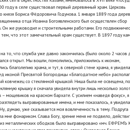
ких сел в окрестностях Казани, именовалось в XVII веке «Госу
00 году в селе существовал первый деревянный храм. Церковь
го князя Бориса Фёдоровича Годунова. 1 января 1889 года дере
священника отца Иоанна Богоявленского был осуществлен сбор
а. Он же руководил и строительными работами. Его подвижниче
тем, что этот замечательный храм существует. В 1897 году ка
на то, что служба уже давно закончилась (было около 2 часов д
ался открыт. Мы вошли, помолились, приложились к иконам,
ись благолепию храма, и тут, в северной стене храма, я увидела
ед иконой Пресвятой Богородицы «Благодатное небо» располаг
й ковчежец со стеклянной крышкой. Ниша была не освещена, п
еклянную крышку я сначала увидела внутри лишь несколько золо
 – мощевиков на красном бархате. С усилием «наведя фокус», я
разглядеть выгравированные имена, и мне показалось, я увидела
Ну, думаю, уже сказывается моя вовлеченность в тему. Подруга
а мне фонариком. Слава Богу, зрение меня не подвело, действи
 из металлических ободков было выгравировано «мч. ЕФРЕМЪ К