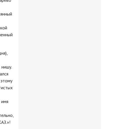
дарево
вянный
ской
менный
ня),
 нишу.
ался
оэтому
тистых
 имя
тельно,
АЗ.»!