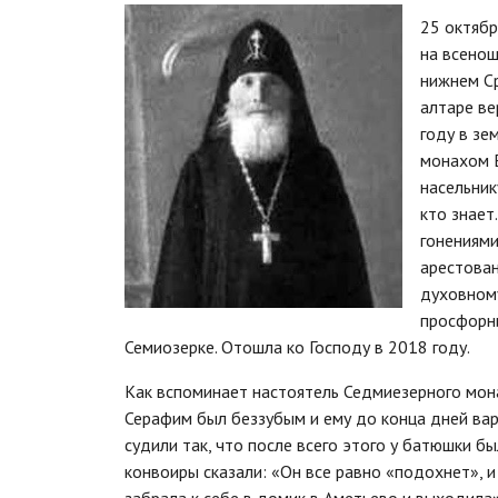
25 октябр
на всенощ
нижнем Ср
алтаре ве
году в з
монахом 
насельник
кто знает
гонениями
арестован
духовном
просфорни
Семиозерке. Отошла ко Господу в 2018 году.
Как вспоминает настоятель Седмиезерного мона
Серафим был беззубым и ему до конца дней вари
судили так, что после всего этого у батюшки бы
конвоиры сказали: «Он все равно «подохнет», 