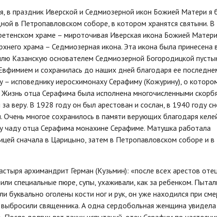
я, в праздник Иверской и Седмиозерной икон Божией Матери я 
ной в Петропавловском соборе, в котором хранятся святыни. В
етенском храме – мироточивая Иверская икона Божией Матери,
рхнего храма – Седмиозерная икона. Эта икона была принесена 
емлю Казанскую основателем Седмиозерной Богородицкой пусты
Евфимием и сохранилась до наших дней благодаря ее последне
у – исповеднику иеросхимонаху Серафиму (Кожурину), о которо
. Жизнь отца Серафима была исполнена многочисленными скорб
 за веру. В 1928 году он был арестован и сослан, в 1940 году с
. Очень многое сохранилось в памяти верующих благодаря келе
у чаду отца Серафима монахине Серафиме. Матушка работала
цей сначала в Царицыно, затем в Петропавловском соборе и в
стыря архимандрит Герман (Кузьмин): «после всех арестов оте
ли специальные пюре, супы, ухаживали, как за ребенком. Пытал
ли буквально оголены кости ног и рук, он уже находился при смер
и выбросили священника. А одна сердобольная женщина увидела 