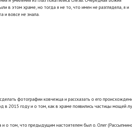
ния и умиления из глаз покатились слезы. Очередная Божия
и в этом храме, но тогда я не то, что имен не разглядела, я и
а и вовсе не знала.
 сделать фотографии ковчежца и рассказать о его происхождени
од в 2015 году и о том, как в храме появились частицы мощей л
 и о том, что предыдущим настоятелем был о. Олег (Рассыпнинс