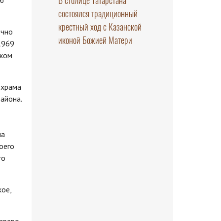
В столице Татарстана
ию
состоялся традиционный
крестный ход с Казанской
очно
иконой Божией Матери
1969
ском
 храма
айона.
ча
оего
го
кое,