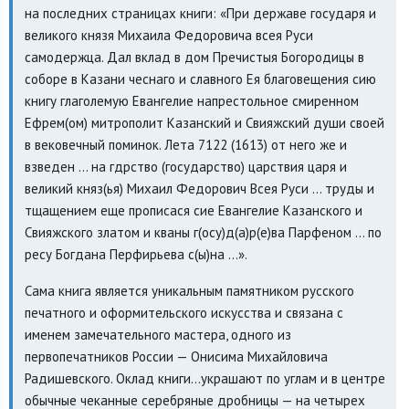
на последних страницах книги: «При державе государя и
великого князя Михаила Федоровича всея Руси
самодержца. Дал вклад в дом Пречистыя Богородицы в
соборе в Казани чеснаго и славного Ея благовещения сию
книгу глаголемую Евангелие напрестольное смиренном
Ефрем(ом) митрополит Казанский и Свияжский души своей
в вековечный поминок. Лета 7122 (1613) от него же и
взведен ... на гдрство (государство) царствия царя и
великий княз(ья) Михаил Федорович Всея Руси ... труды и
тщащением еще прописася сие Евангелие Казанского и
Свияжского златом и кваны г(осу)д(а)р(е)ва Парфеном ... по
ресу Богдана Перфирьева с(ы)на ...».
Сама книга является уникальным памятником русского
печатного и оформительского искусства и связана с
именем замечательного мастера, одного из
первопечатников России — Онисима Михайловича
Радишевского. Оклад книги…украшают по углам и в центре
обычные чеканные серебряные дробницы — на четырех