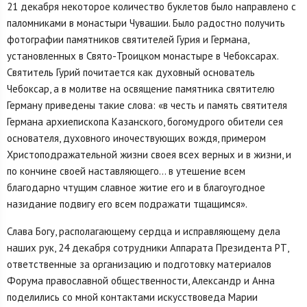
21 декабря некоторое количество буклетов было направлено с
паломниками в монастыри Чувашии. Было радостно получить
фотографии памятников святителей Гурия и Германа,
установленных в Свято-Троицком монастыре в Чебоксарах.
Святитель Гурий почитается как духовный основатель
Чебоксар, а в молитве на освящение памятника святителю
Герману приведены такие слова: «в честь и память святителя
Германа архиепископа Казанского, богомудрого обители сея
основателя, духовного иночествующих вождя, примером
Христоподражательной жизни своея всех верных и в жизни, и
по кончине своей наставляющего… в утешение всем
благодарно чтущим славное житие его и в благоугодное
назидание подвигу его всем подражати тщащимся».
Слава Богу, располагающему сердца и исправляющему дела
наших рук, 24 декабря сотрудники Аппарата Президента РТ,
ответственные за организацию и подготовку материалов
Форума православной общественности, Александр и Анна
поделились со мной контактами искусствоведа Марии