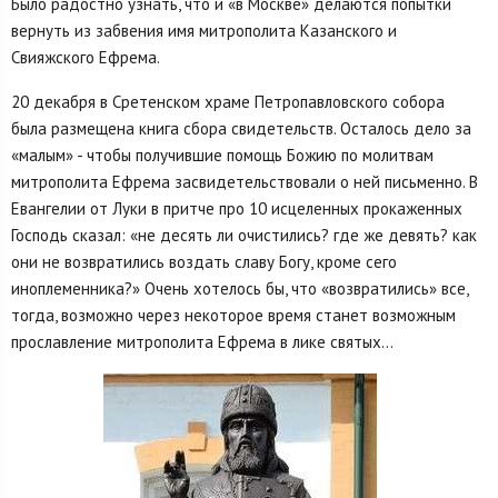
Было радостно узнать, что и «в Москве» делаются попытки
вернуть из забвения имя митрополита Казанского и
Свияжского Ефрема.
20 декабря в Сретенском храме Петропавловского собора
была размещена книга сбора свидетельств. Осталось дело за
«малым» - чтобы получившие помощь Божию по молитвам
митрополита Ефрема засвидетельствовали о ней письменно. В
Евангелии от Луки в притче про 10 исцеленных прокаженных
Господь сказал: «не десять ли очистились? где же девять? как
они не возвратились воздать славу Богу, кроме сего
иноплеменника?» Очень хотелось бы, что «возвратились» все,
тогда, возможно через некоторое время станет возможным
прославление митрополита Ефрема в лике святых…