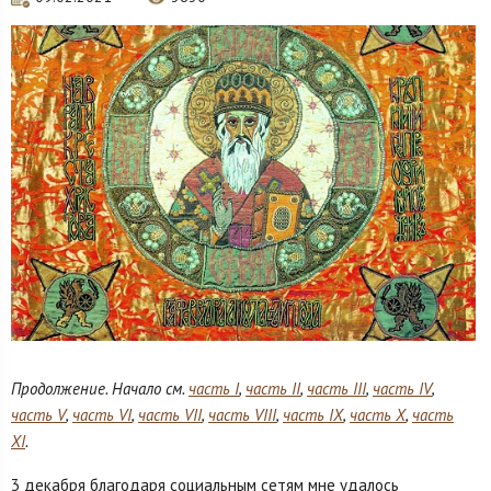
Продолжение. Начало см.
часть I
,
часть II
,
часть III
,
часть IV
,
часть V
,
часть VI
,
часть VII
,
часть VIII
,
часть IX
,
часть X
,
часть
XI
.
3 декабря благодаря социальным сетям мне удалось