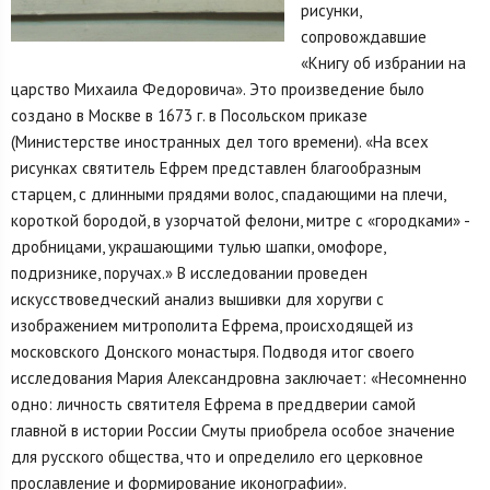
рисунки,
сопровождавшие
«Книгу об избрании на
царство Михаила Федоровича». Это произведение было
создано в Москве в 1673 г. в Посольском приказе
(Министерстве иностранных дел того времени). «На всех
рисунках святитель Ефрем представлен благообразным
старцем, с длинными прядями волос, спадающими на плечи,
короткой бородой, в узорчатой фелони, митре с «городками» -
дробницами, украшающими тулью шапки, омофоре,
подризнике, поручах.» В исследовании проведен
искусствоведческий анализ вышивки для хоругви с
изображением митрополита Ефрема, происходящей из
московского Донского монастыря. Подводя итог своего
исследования Мария Александровна заключает: «Несомненно
одно: личность святителя Ефрема в преддверии самой
главной в истории России Смуты приобрела особое значение
для русского общества, что и определило его церковное
прославление и формирование иконографии».