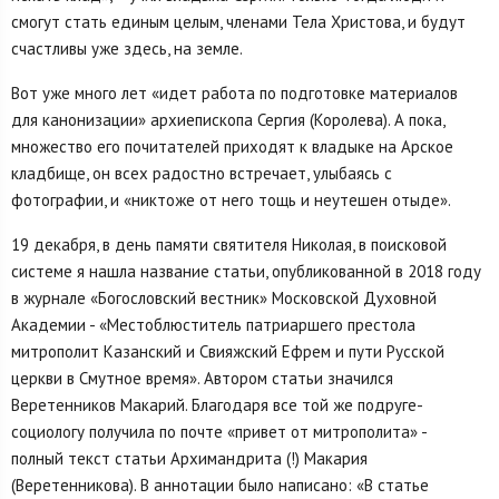
смогут стать единым целым, членами Тела Христова, и будут
счастливы уже здесь, на земле.
Вот уже много лет «идет работа по подготовке материалов
для канонизации» архиепископа Сергия (Королева). А пока,
множество его почитателей приходят к владыке на Арское
кладбище, он всех радостно встречает, улыбаясь с
фотографии, и «никтоже от него тощь и неутешен отыде».
19 декабря, в день памяти святителя Николая, в поисковой
системе я нашла название статьи, опубликованной в 2018 году
в журнале «Богословский вестник» Московской Духовной
Академии - «Местоблюститель патриаршего престола
митрополит Казанский и Свияжский Ефрем и пути Русской
церкви в Смутное время». Автором статьи значился
Веретенников Макарий. Благодаря все той же подруге-
социологу получила по почте «привет от митрополита» -
полный текст статьи Архимандрита (!) Макария
(Веретенникова). В аннотации было написано: «В статье