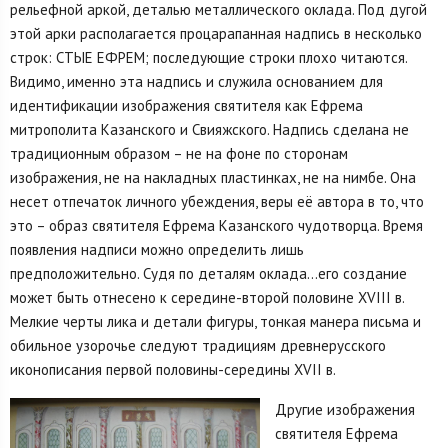
рельефной аркой, деталью металлического оклада. Под дугой
этой арки располагается процарапанная надпись в несколько
строк: СТЫЕ ЕФРЕМ; последующие строки плохо читаются.
Видимо, именно эта надпись и служила основанием для
идентификации изображения святителя как Ефрема
митрополита Казанского и Свияжского. Надпись сделана не
традиционным образом – не на фоне по сторонам
изображения, не на накладных пластинках, не на нимбе. Она
несет отпечаток личного убеждения, веры её автора в то, что
это – образ святителя Ефрема Казанского чудотворца. Время
появления надписи можно определить лишь
предположительно. Судя по деталям оклада…его создание
может быть отнесено к середине-второй половине XVIII в.
Мелкие черты лика и детали фигуры, тонкая манера письма и
обильное узорочье следуют традициям древнерусского
иконописания первой половины-середины XVII в.
Другие изображения
святителя Ефрема