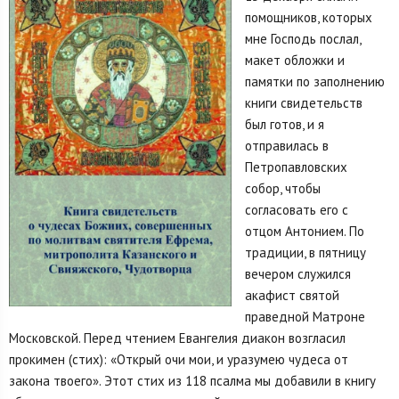
помощников, которых
мне Господь послал,
макет обложки и
памятки по заполнению
книги свидетельств
был готов, и я
отправилась в
Петропавловских
собор, чтобы
согласовать его с
отцом Антонием. По
традиции, в пятницу
вечером служился
акафист святой
праведной Матроне
Московской. Перед чтением Евангелия диакон возгласил
прокимен (стих): «Открый очи мои, и уразумею чудеса от
закона твоего». Этот стих из 118 псалма мы добавили в книгу