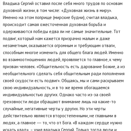
Владыка Сергий оставил после себя много трудов по основам
духовной жизни, в том числе: «Духовная жизнь в миру».
Именно на этом поприще (мирские будни), считал владыка,
происходит самая ожесточенная духовная борьба и
одерживаются победы едва ли не самые значительные. Тот
подвиг, который нам кажется призрачно малым и даже
незаметным, оказывается огромным и требующим отваги,
способным многое изменить для общего блага людей. Именно
во взаимоотношениях людей, проявляется то главное, к чему
призван человек. «Общительность есть дарование Божие, а из
необщительного сделать себя общительным ради пополнения
своей скудости есть подвиг». Общаясь, мы и сами раскрываем
свою индивидуальность, и в то же время обогащаемся
индивидуальностью других. Однако часто из-за своей
греховности люди обращают внимание лишь на какие-то
случайные, негативные черты у других. Но эти черты
действительно являются второстепенными, не главными в
людях, а главное ― то, что от Бога. «В каждом сердце нужно
искать клад», – учил владыка Сергий. Только тогда люди и