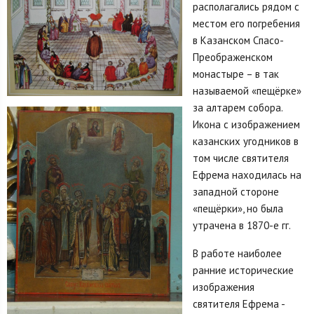
располагались рядом с
местом его погребения
в Казанском Спасо-
Преображенском
монастыре – в так
называемой «пещёрке»
за алтарем собора.
Икона с изображением
казанских угодников в
том числе святителя
Ефрема находилась на
западной стороне
«пещёрки», но была
утрачена в 1870-е гг.
В работе наиболее
ранние исторические
изображения
святителя Ефрема -