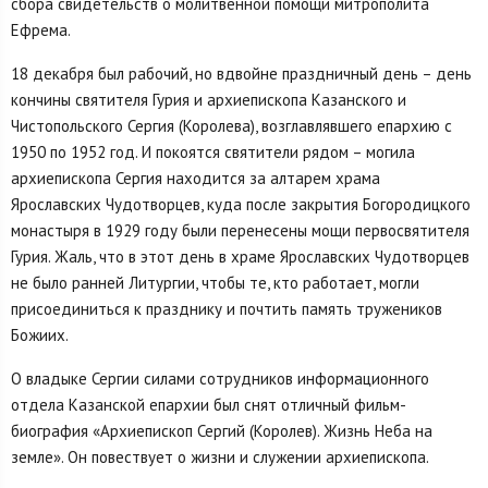
сбора свидетельств о молитвенной помощи митрополита
Ефрема.
18 декабря был рабочий, но вдвойне праздничный день – день
кончины святителя Гурия и архиепископа Казанского и
Чистопольского Сергия (Королева), возглавлявшего епархию с
1950 по 1952 год. И покоятся святители рядом – могила
архиепископа Сергия находится за алтарем храма
Ярославских Чудотворцев, куда после закрытия Богородицкого
монастыря в 1929 году были перенесены мощи первосвятителя
Гурия. Жаль, что в этот день в храме Ярославских Чудотворцев
не было ранней Литургии, чтобы те, кто работает, могли
присоединиться к празднику и почтить память тружеников
Божиих.
О владыке Сергии силами сотрудников информационного
отдела Казанской епархии был снят отличный фильм-
биография «Архиепископ Сергий (Королев). Жизнь Неба на
земле». Он повествует о жизни и служении архиепископа.